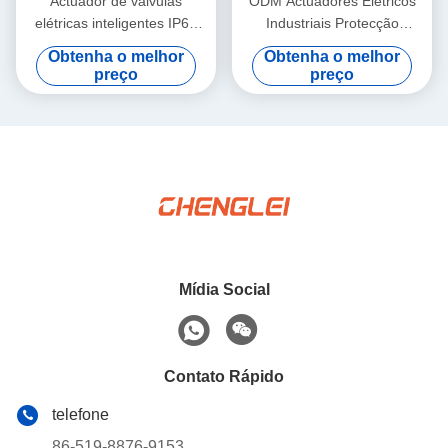
Actuador de válvulas
ODM Actuadores Elétricos
elétricas inteligentes IP67
Industriais Protecção
Actuador elétrico de rotação
Térmica Actuador Multi-Turn
Obtenha o melhor
Obtenha o melhor
por partes
preço
preço
Mídia Social
Contato Rápido
telefone
86-519-8876-9153