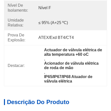
Nível De
Nível F
Isolamento:
Umidade
≤ 95% (a+25 ºC)
Relativa:
Prova De
ATEX/Exd BT4/CT4
Explosão:
Actuador de válvula elétrica de 
alta temperatura +60 oC
, 
Acionador de válvula elétrica 
Destacar:
de roda de mão
, 
IP65/IP67/IP68 Atuador de 
válvula elétrica
Descrição Do Produto