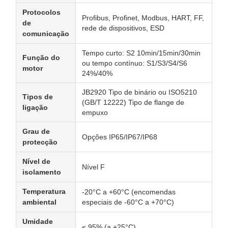
Protocolos
Profibus, Profinet, Modbus, HART, FF,
de
rede de dispositivos, ESD
comunicação
Tempo curto: S2 10min/15min/30min
Função do
ou tempo contínuo: S1/S3/S4/S6
motor
24%/40%
JB2920 Tipo de binário ou ISO5210
Tipos de
(GB/T 12222) Tipo de flange de
ligação
empuxo
Grau de
Opções IP65/IP67/IP68
protecção
Nível de
Nível F
isolamento
Temperatura
-20°C a +60°C (encomendas
ambiental
especiais de -60°C a +70°C)
Umidade
≤ 95% (a +25°C)