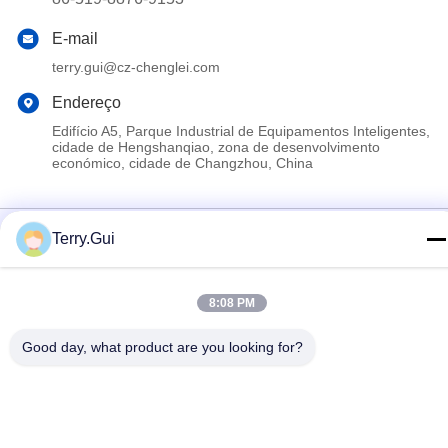
E-mail
terry.gui@cz-chenglei.com
Endereço
Edifício A5, Parque Industrial de Equipamentos Inteligentes,
cidade de Hengshanqiao, zona de desenvolvimento
económico, cidade de Changzhou, China
Política de Privacidade
|
Mapa do Site
Terry.Gui
Boa Qualidade Chinesa Acionador de válvula elétrica Fornecedor.
Copyright © 2024-2026 Changzhou Chenglei Valve Technology
8:08 PM
Co., Ltd. Todos. Todos os direitos reservados.
Good day, what product are you looking for?