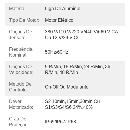
Material:
Liga De Alumínio
Tipo De Motor:
Motor Elétrico
Opções De
380 V/110 V/220 V/440 V/660 V CA 
Tensão:
Ou 12 V/24 V CC
Frequência
50Hz/60Hz
Nominal:
Opções De
9 R/min, 18 R/min, 24 R/min, 36 
Velocidade:
R/min, 48 R/min
Método De
On-Off Ou Modulante
Controle:
Dever
S2 10min,15min,30min Ou 
Motorizado:
S1/S3/S4/S6 24%,40%
Grau De
IP65/IP67/IP68
Proteção: