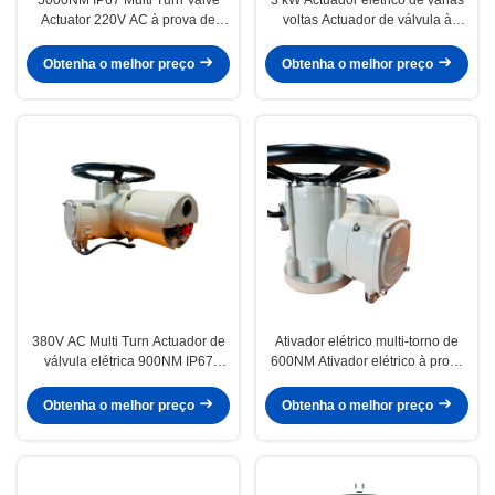
Actuator 220V AC à prova de
voltas Actuador de válvula à
explosão
prova de explosão de proteção
contra torque
Obtenha o melhor preço
Obtenha o melhor preço
380V AC Multi Turn Actuador de
Ativador elétrico multi-torno de
válvula elétrica 900NM IP67
600NM Ativador elétrico à prova
Personalizado
de explosão inteligente
Obtenha o melhor preço
Obtenha o melhor preço