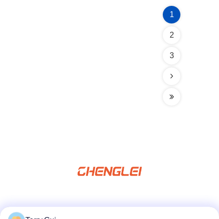
1
2
3
Mídia Social