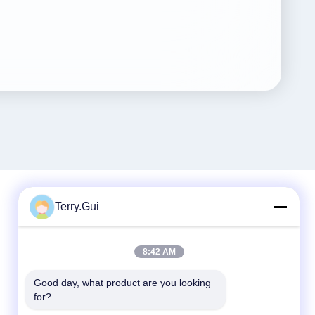
Terry.Gui
Contato Rápido
8:42 AM
telefone
86-519-8876-9153
Good day, what product are you looking 
for?
E-mail