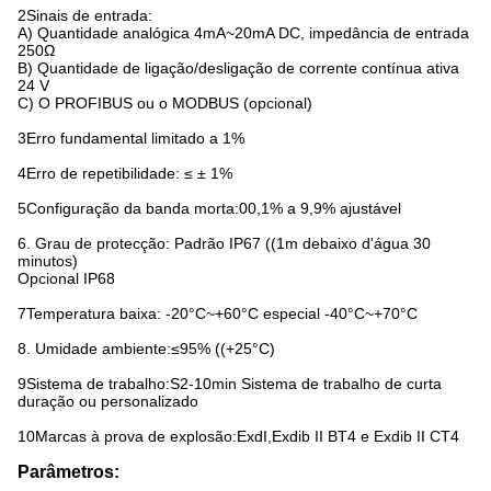
2Sinais de entrada:
A) Quantidade analógica 4mA~20mA DC, impedância de entrada
250Ω
B) Quantidade de ligação/desligação de corrente contínua ativa
24 V
C) O PROFIBUS ou o MODBUS (opcional)
3Erro fundamental limitado a 1%
4Erro de repetibilidade: ≤ ± 1%
5Configuração da banda morta:00,1% a 9,9% ajustável
6. Grau de protecção: Padrão IP67 ((1m debaixo d'água 30
minutos)
Opcional IP68
7Temperatura baixa: -20°C~+60°C especial -40°C~+70°C
8. Umidade ambiente:≤95% ((+25°C)
9Sistema de trabalho:S2-10min Sistema de trabalho de curta
duração ou personalizado
10Marcas à prova de explosão:ExdI,Exdib II BT4 e Exdib II CT4
Parâmetros: