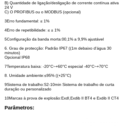
B) Quantidade de ligação/desligação de corrente contínua ativa
24 V
C) O PROFIBUS ou o MODBUS (opcional)
3Erro fundamental: ≤ 1%
4Erro de repetibilidade: ≤ ± 1%
5Configuração da banda morta:00,1% a 9,9% ajustável
6. Grau de protecção: Padrão IP67 ((1m debaixo d'água 30
minutos)
Opcional IP68
7Temperatura baixa: -20°C~+60°C especial -40°C~+70°C
8. Umidade ambiente:≤95% ((+25°C)
9Sistema de trabalho:S2-10min Sistema de trabalho de curta
duração ou personalizado
10Marcas à prova de explosão:ExdI,Exdib II BT4 e Exdib II CT4
Parâmetros: