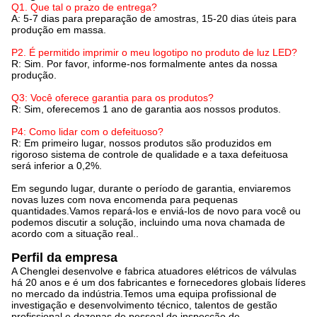
Q1. Que tal o prazo de entrega?
A: 5-7 dias para preparação de amostras, 15-20 dias úteis para
produção em massa.
P2. É permitido imprimir o meu logotipo no produto de luz LED?
R: Sim. Por favor, informe-nos formalmente antes da nossa
produção.
Q3: Você oferece garantia para os produtos?
R: Sim, oferecemos 1 ano de garantia aos nossos produtos.
P4: Como lidar com o defeituoso?
R: Em primeiro lugar, nossos produtos são produzidos em
rigoroso sistema de controle de qualidade e a taxa defeituosa
será inferior a 0,2%.
Em segundo lugar, durante o período de garantia, enviaremos
novas luzes com nova encomenda para pequenas
quantidades.Vamos repará-los e enviá-los de novo para você ou
podemos discutir a solução, incluindo uma nova chamada de
acordo com a situação real..
Perfil da empresa
A Chenglei desenvolve e fabrica atuadores elétricos de válvulas
há 20 anos e é um dos fabricantes e fornecedores globais líderes
no mercado da indústria.Temos uma equipa profissional de
investigação e desenvolvimento técnico, talentos de gestão
profissional e dezenas de pessoal de inspecção de