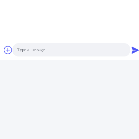
Photo
Video Call
Audio Call
Vantagens