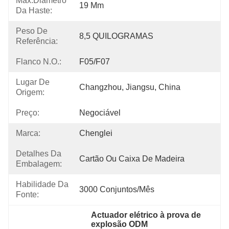
Max.Diâmetro
19 Mm
Da Haste:
Peso De
8,5 QUILOGRAMAS
Referência:
Flanco N.o.:
F05/F07
Lugar De
Changzhou, Jiangsu, China
Origem:
Preço:
Negociável
Marca:
Chenglei
Detalhes Da
Cartão Ou Caixa De Madeira
Embalagem:
Habilidade Da
3000 Conjuntos/mês
Fonte:
Actuador elétrico à prova de 
explosão ODM